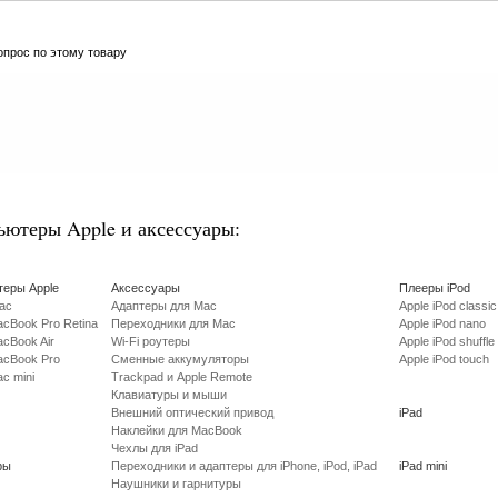
опрос по этому товару
ютеры Apple и аксессуары:
еры Apple
Аксессуары
Плееры iPod
Mac
Адаптеры для Mac
Apple iPod classic
acBook Pro Retina
Переходники для Mac
Apple iPod nano
acBook Air
Wi-Fi роутеры
Apple iPod shuffle
acBook Pro
Сменные аккумуляторы
Apple iPod touch
c mini
Trackpad и Apple Remote
Клавиатуры и мыши
Внешний оптический привод
iPad
Наклейки для MacBook
Чехлы для iPad
ры
Переходники и адаптеры для iPhone, iPod, iPad
iPad mini
Наушники и гарнитуры