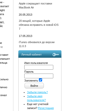
ие -
Apple сокращает поставки
хватает
MacBook Air
ight
ата
20.05.2013
D.
20 вещей, которые Apple
де),
обязана исправить в новой iOS
ейс
7
17.05.2013
iTunes обновился до версии
не
11.0.3
 с
Личный кабинет
 ставит
 планшет
дельца
Имя пользователя
Пароль
 сильно
Запомнить
тлично
Забыли пароль?
рсенал
Забыли имя
пользователя?
Еще нет учетной
записи?
Регистрация