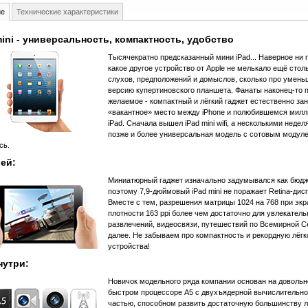
ие
Технические характеристики
mini - универсальность, компактность, удобство
Тысячекратно предсказанный мини iPad... Наверное ни 
какое другое устройство от Apple не мелькало ещё стол
слухов, предположений и домыслов, сколько про умен
версию купертиновского планшета. Фанаты наконец-то 
желаемое - компактный и лёгкий гаджет естественно за
«вакантное» место между iPhone и полюбившемся мил
iPad. Сначала вышел iPad mini wifi, а несколькими неде
позже и более универсальная модель с сотовым модул
сь.
ей:
Миниатюрный гаджет изначально задумывался как бюд
поэтому 7,9-дюймовый iPad mini не поражает Retina-дис
Вместе с тем, разрешения матрицы 1024 на 768 при эк
плотности 163 ppi более чем достаточно для увлекател
развлечений, видеосвязи, путешествий по Всемирной Се
далее. Не забываем про компактность и рекордную лёгк
устройства!
нутри:
Новичок модельного ряда компании основан на довольн
быстром процессоре A5 с двухъядерной вычислительн
частью, способном развить достаточную большинству 