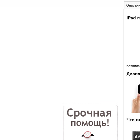
Описан
iPad 
появила
Диспл
Что в