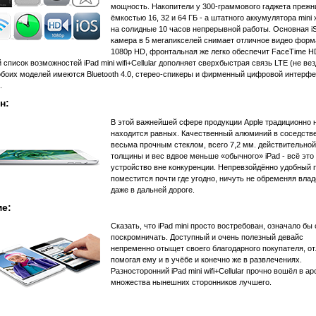
мощность. Накопители у 300-граммового гаджета прежн
ёмкостью 16, 32 и 64 ГБ - а штатного аккумулятора mini 
на солидные 10 часов непрерывной работы. Основная iS
камера в 5 мегапикселей снимает отличное видео форм
1080p HD, фронтальная же легко обеспечит FaceTime H
список возможностей iPad mini wifi+Cellular дополняет сверхбыстрая связь LTE (не вез
обоих моделей имеются Bluetooth 4.0, стерео-спикеры и фирменный цифровой интерф
.
н:
В этой важнейшей сфере продукции Apple традиционно 
находится равных. Качественный алюминий в соседстве
весьма прочным стеклом, всего 7,2 мм. действительной
толщины и вес вдвое меньше «обычного» iPad - всё это
устройство вне конкуренции. Непревзойдённо удобный
поместится почти где угодно, ничуть не обременяя вла
даже в дальней дороге.
е:
Сказать, что iPad mini просто востребован, означало бы
поскромничать. Доступный и очень полезный девайс
непременно отыщет своего благодарного покупателя, о
помогая ему и в учёбе и конечно же в развлечениях.
Разносторонний iPad mini wifi+Cellular прочно вошёл в а
множества нынешних сторонников лучшего.