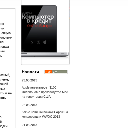
про
ько
ьшенную
получили
нял
лионам
лями
ем
Новости
жетный,
плеем.
23.05.2013
ранной
Apple инвестирует $100
ьных
миллионов в производство Mac
ти и так
на территории США
ость
22.05.2013
Какие новинки покажет Apple на
конференции WWDC 2013
о
ой
21.05.2013
людей