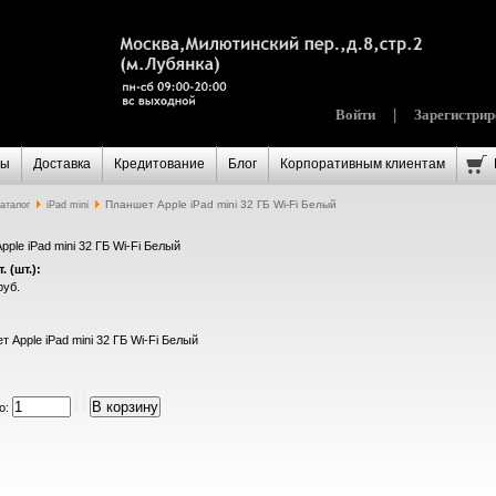
Войти
|
Зарегистрир
ты
Доставка
Кредитование
Блог
Корпоративным клиентам
Планшет Apple iPad mini 32 ГБ Wi-Fi Белый
аталог
iPad mini
ple iPad mini 32 ГБ Wi-Fi Белый
. (шт.):
руб.
о: