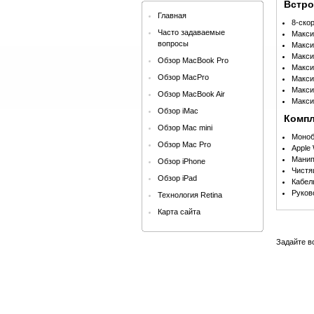
Встро
Главная
8-ско
Часто задаваемые
Макси
вопросы
Макси
Макси
Обзор MacBook Pro
Макси
Обзор MacPro
Макси
Макси
Обзор MacBook Air
Макси
Обзор iMac
Компл
Обзор Mac mini
Моноб
Обзор Mac Pro
Apple
Манип
Обзор iPhone
Чистя
Обзор iPad
Кабел
Руков
Технология Retina
Карта сайта
Задайте в