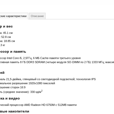
ские характеристики
Описание
р и вес
а: 45.1 см
: 52.8 см
на: 18.85 см
.3 кг
ссор и память
сор Intel Core i5, 2,5ГГц, 6 МБ Cache-памяти третьего уровня
тивная память 8 ГБ DDR3 SDRAM (четыре модуля SO-DIMM по 2 ГБ) 1333 МГц; макси
лей
наль 21,5-дюйма, глянцевый со светодиодной подсветкой; технология IPS
мальное разрешение 1920x1080 пикселей
ошение сторон 16:9
2
ть (среднее значение): 330 кд/м
ка и видео
ческий процессор AMD Radeon HD 6750M с 512MB памяти
вые накопители