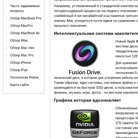
Часто задаваемые
Например, установленный в стандартной комплекта
вопросы
четырехъядерный процессор последнего поколения Co
снабжённый 4-мя мегабайтной кэш-памятью третьего
Обзор MacBook Pro
новому iMac ускориться почти вдвое по сравнению
Обзор MacPro
прошлого поколения.
Интеллектуальная система накопител
Обзор MacBook Air
Обзор iMac
Новый Apple
i
жестким диск
Обзор Mac mini
твердотельны
Обзор Mac Pro
емкостью 128
Обзор iPhone
Для хранения
использовала
Обзор iPad
технологию Fu
Технология Retina
логический диск, в котором для ускорения работы 
Таким образом, ядро системы, системные файлы и 
Карта сайта
размещаются на быстром SSD-диске, а пользовател
фильмы, музыка, игры, фото) - на жестком накопите
Графика которая вдохновляет
Обновлённые
вооружение н
процессоры N
1ГБ памяти G
состоянии ув
производитель
Абсолютно всё