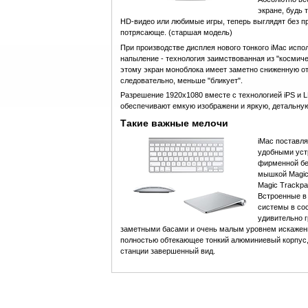
экране, будь 
HD-видео или любимые игры, теперь выглядят без п
потрясающе. (старшая модель)
При производстве дисплея нового тонкого iMac исп
напыление - технология заимствованная из "космич
этому экран моноблока имеет заметно сниженную о
следовательно, меньше "бликует".
Разрешение 1920х1080 вместе с технологией iPS и 
обеспечивают емкую изображени и яркую, детальную
Такие важные мелочи
iMac поставл
удобными уст
фирменной бе
мышкой Magic
Magic Trackpa
Встроенные в
системы в со
удивительно г
заметными басами и очень малым уровнем искажени
полностью обтекающее тонкий алюминиевый корпус
станции завершенный вид.