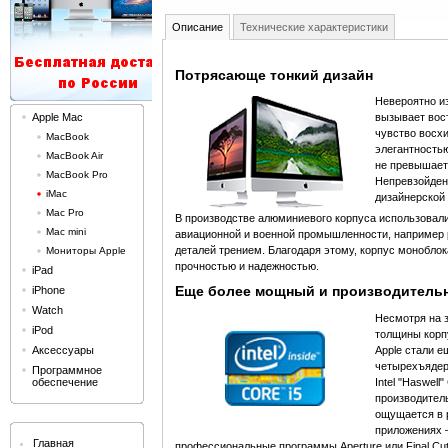
Описание
Технические характеристики
Потрясающе тонкий дизайн
Невероятно и
вызывает вос
Apple Mac
чувство восх
MacBook
элегантность
MacBook Air
не превышает
MacBook Pro
Непревзойден
iMac
дизайнерской
Mac Pro
В производстве алюминиевого корпуса использовали
Mac mini
авиационной и военной промышленности, например 
деталей трением. Благодаря этому, корпус моноблок
Мониторы Apple
прочностью и надежностью.
iPad
Еще более мощный и производитель
iPhone
Watch
Несмотря на 
iPod
толщины корп
Apple стали 
Аксессуары
четырехъяде
Программное
Intel "Haswell"
обеспечение
производител
ощущается в 
приложениях –
Главная
профессиональные программы Aperture или Final Cut